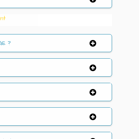
nt
GE ?