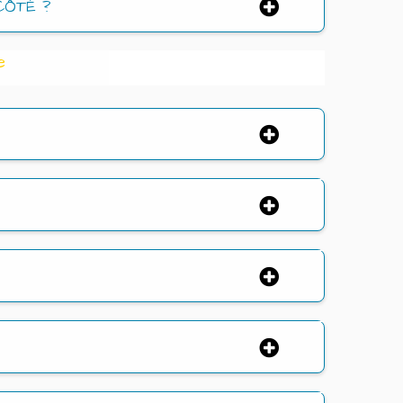
CÔTÉ ?
e