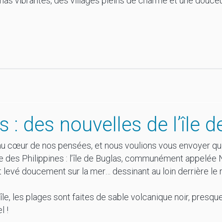
s vibrantes, des villages pleins de charme et une douceu
s : des nouvelles de l’île 
au cœur de nos pensées, et nous voulions vous envoyer que
te des Philippines : l’île de Buglas, communément appelée 
st levé doucement sur la mer… dessinant au loin derrière le r
 l’île, les plages sont faites de sable volcanique noir, presqu
l !